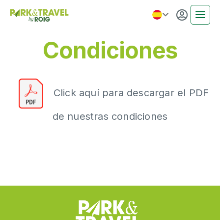
INICIO
Condiciones
PARKING POR DÍA
PARKING LARGA ESTANCIA
EXTRAS
SERVICIO DE TALLER
Click aquí para descargar el PDF
NOTICIAS
FAQS
de nuestras condiciones
CONTACTO